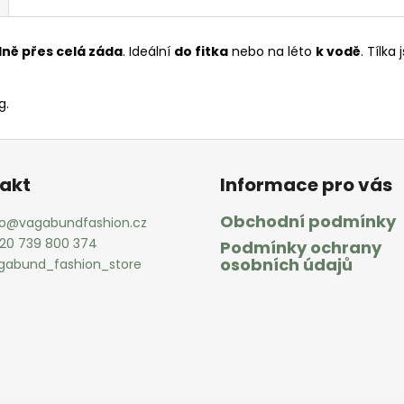
ně přes celá záda
. Ideální
do fitka
nebo na léto
k vodě
. Tílka
g.
akt
Informace pro vás
Obchodní podmínky
o
@
vagabundfashion.cz
20 739 800 374
Podmínky ochrany
osobních údajů
gabund_fashion_store