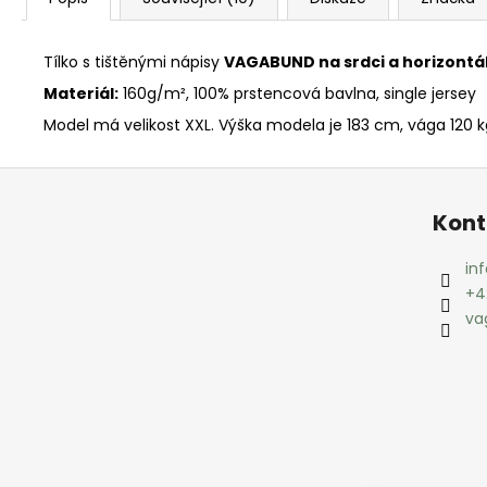
Tílko s tištěnými nápisy
VAGABUND na srdci a horizontál
Materiál:
160g/m², 100% prstencová bavlna, single jersey
Model má velikost XXL. Výška modela je 183 cm, vága 120 k
Z
á
Kont
p
a
inf
t
+4
í
va