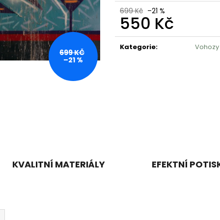
99 Kč
499 Kč
699 Kč
–21 %
550 Kč
Měrná
cena:
Kategorie
:
Vohozy
699 KČ
–21 %
KVALITNÍ MATERIÁLY
EFEKTNÍ POTIS