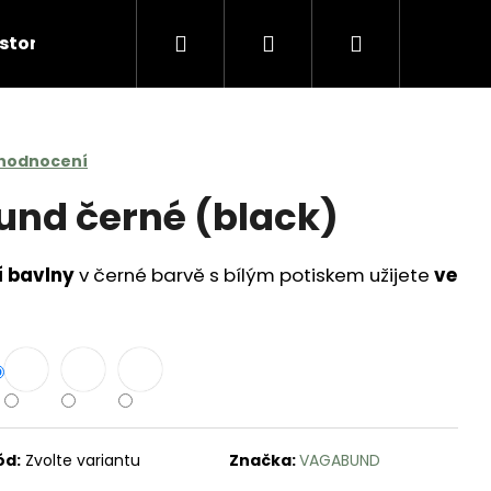
Hledat
Přihlášení
Nákupní
story
Vagabund Barber
Kontakty
košík
 hodnocení
und černé (black)
í bavlny
v černé barvě s bílým potiskem užijete
ve
ód:
Zvolte variantu
Značka:
VAGABUND
AGABUND BLACK & RED