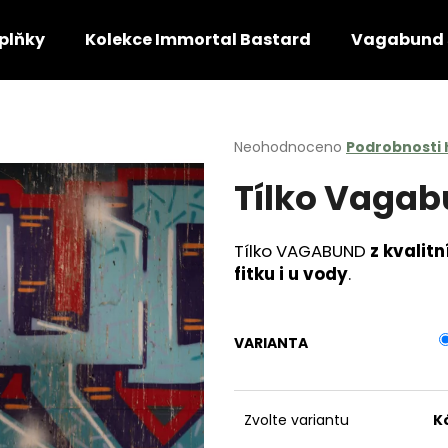
plňky
Kolekce Immortal Bastard
Vagabund 
Co potřebujete najít?
Průměrné
Neohodnoceno
Podrobnosti
hodnocení
Tílko Vagab
produktu
HLEDAT
je
0,0
z
Tílko VAGABUND
z kvalitn
5
Doporučujeme
fitku i u vody
.
hvězdiček.
VARIANTA
Zvolte variantu
K
VŮNĚ DO AUTA VGBND
ZIMNÍ ČAPKA V