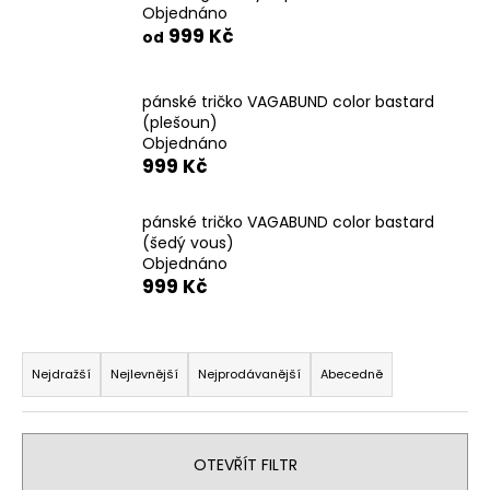
Objednáno
a
999 Kč
od
j
í
pánské tričko VAGABUND color bastard
t
(plešoun)
?
Objednáno
999 Kč
pánské tričko VAGABUND color bastard
(šedý vous)
HLEDAT
Objednáno
999 Kč
Ř
D
o
a
Nejdražší
Nejlevnější
Nejprodávanější
Abecedně
p
z
o
e
r
n
u
OTEVŘÍT FILTR