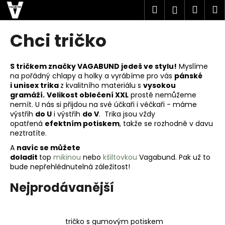
K
Přejít
Hledat
Náku
M
Přihlášen
na
o
obsah
Zpět
Zpět
košík
š
Chci tričko
í
C
k
o
S tričkem značky VAGABUND jedeš ve stylu!
Myslíme
na pořádný chlapy a holky a vyrábíme pro vás
pánské
p
i
unisex trika
z kvalitního materiálu s
vysokou
o
gramáží.
Velikost oblečení XXL
prostě nemůžeme
t
nemít. U nás si přijdou na své účkaři i véčkaři - máme
výstřih
do U
i výstřih
do V
. Trika
jsou vždy
ř
opatřená
efektním potiskem
, takže se rozhodně v davu
e
neztratíte.
b
A
navíc se můžete
u
doladit
top
mikinou
nebo
kšiltovkou
Vagabund. Pak už to
bude nepřehlédnutelná záležitost!
j
e
Nejprodávanější
t
e
tričko s gumovým potiskem
n