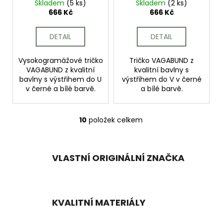
Skladem
(5 ks)
Skladem
(2 ks)
666 Kč
666 Kč
DETAIL
DETAIL
Vysokogramážové tričko
Tričko VAGABUND z
VAGABUND z kvalitní
kvalitní bavlny s
bavlny s výstřihem do U
výstřihem do V v černé
v černé a bílé barvě.
a bílé barvě.
10
položek celkem
O
v
l
á
VLASTNÍ ORIGINÁLNÍ ZNAČKA
d
a
c
í
KVALITNÍ MATERIÁLY
p