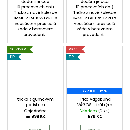
dodání je cca
dodání je cca
10 pracovních dní)
10 pracovních dní)
Tričko z nové kolekce
Tričko z nové kolekce
IMMORTAL BASTARD s
IMMORTAL BASTARD s
vousáčem přes celá
vousáčem přes celá
záda v barevném
záda v barevném
provedení.
provedení.
NOVINKA
AKCE
TIP
TIP
777 KČ
–12 %
tričko s gumovým
Triko Vagabund
potiskem
VÁGOS s krátkým
rukávem unisex černé
Objednáno
Skladem
(2 ks)
(black)
999 Kč
678 Kč
od