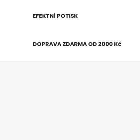
r
v
k
EFEKTNÍ POTISK
y
v
ý
p
DOPRAVA ZDARMA OD 2000 Kč
i
s
u
Z
á
p
a
t
í