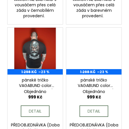
vousáčem přes celá
vousáčem přes celá
záda v černobílém
záda v barevném
provedení.
provedení.
1 298 KČ
–23 %
1 298 KČ
–23 %
pánské tričko
pánské tričko
VAGABUND color
VAGABUND color
bastard (plešoun)
bastard (šedý vous)
Objednáno
Objednáno
999 Kč
999 Kč
DETAIL
DETAIL
PŘEDOBJEDNÁVKA (Doba
PŘEDOBJEDNÁVKA (Doba