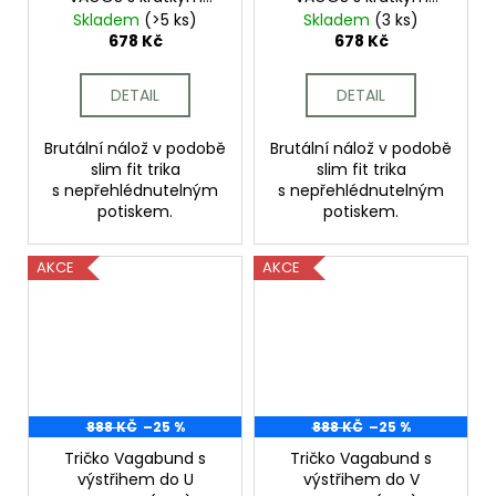
rukávem unisex khaki
rukávem unisex šedé
Skladem
(>5 ks)
Skladem
(3 ks)
(grey)
678 Kč
678 Kč
DETAIL
DETAIL
Brutální nálož v podobě
Brutální nálož v podobě
slim fit trika
slim fit trika
s nepřehlédnutelným
s nepřehlédnutelným
potiskem.
potiskem.
AKCE
AKCE
888 KČ
–25 %
888 KČ
–25 %
Tričko Vagabund s
Tričko Vagabund s
výstřihem do U
výstřihem do V