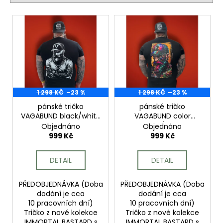
í
č
u
p
V
j
r
ý
e
o
p
m
d
i
e
u
s
k
p
VŮNĚ
t
r
1 298 KČ
–23 %
1 298 KČ
–23 %
DO
ů
AUTA
o
pánské tričko
pánské tričko
VGBND
VAGABUND black/white
VAGABUND color
d
99
vousáč
bastard (barevný
Objednáno
Objednáno
u
Kč
vous)
999 Kč
999 Kč
k
t
DETAIL
DETAIL
ů
PŘEDOBJEDNÁVKA (Doba
PŘEDOBJEDNÁVKA (Doba
dodání je cca
dodání je cca
10 pracovních dní)
10 pracovních dní)
Tričko z nové kolekce
Tričko z nové kolekce
IMMORTAL BASTARD s
IMMORTAL BASTARD s