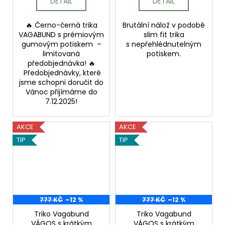
DETAIL
DETAIL
🔥 Černo-černá trika
Brutální nálož v podobě
VAGABUND s prémiovým
slim fit trika
gumovým potiskem –
s nepřehlédnutelným
limitovaná
potiskem.
předobjednávka! 🔥
Předobjednávky, které
jsme schopni doručit do
Vánoc přijímáme do
7.12.2025!
AKCE
AKCE
TIP
TIP
777 KČ
–12 %
777 KČ
–12 %
Triko Vagabund
Triko Vagabund
VÁGOS s krátkým
VÁGOS s krátkým