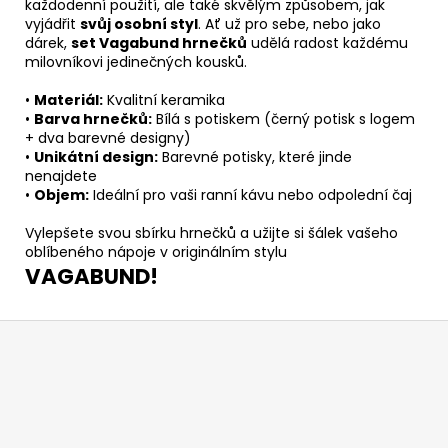
každodenní použití, ale také skvělým způsobem, jak
vyjádřit
svůj osobní styl
. Ať už pro sebe, nebo jako
dárek,
set Vagabund hrnečků
udělá radost každému
milovníkovi jedinečných kousků.
•
Materiál:
Kvalitní keramika
•
Barva hrnečků:
Bílá s potiskem (černý potisk s logem
+ dva barevné designy)
•
Unikátní design:
Barevné potisky, které jinde
nenajdete
•
Objem:
Ideální pro vaši ranní kávu nebo odpolední čaj
Vylepšete svou sbírku hrnečků a užijte si šálek vašeho
oblíbeného nápoje v originálním stylu
VAGABUND!
Z
á
p
a
t