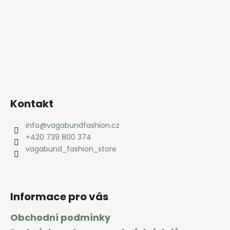
í
Kontakt
info
@
vagabundfashion.cz
+420 739 800 374
vagabund_fashion_store
Informace pro vás
Obchodní podmínky