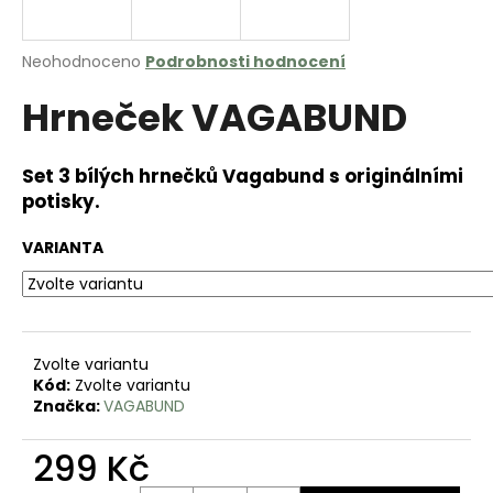
a
j
Průměrné
Neohodnoceno
Podrobnosti hodnocení
í
hodnocení
Hrneček VAGABUND
produktu
t
je
?
0,0
z
Set 3 bílých hrnečků Vagabund s originálními
5
potisky.
hvězdiček.
VARIANTA
HLEDAT
D
Zvolte variantu
o
Kód:
Zvolte variantu
p
Značka:
VAGABUND
o
r
299 Kč
u