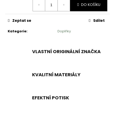
č
Měrná
DO KOŠÍKU
cena:
u
j
e
Zeptat se
Sdílet
m
e
Kategorie
:
Doplňky
TRIČKO
S
VLASTNÍ ORIGINÁLNÍ ZNAČKA
GUMOVÝM
POTISKEM
999
Kč
KVALITNÍ MATERIÁLY
EFEKTNÍ POTISK