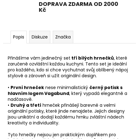
DOPRAVA ZDARMA OD 2000
Kč
Popis
Diskuze
Značka
Přinášíme vám jedinečný set
tří bílých hrnečků
, které
zaručeně ozvláštní každou kuchyni. Tento set je ideální
pro každého, kdo si chce vychutnat svůj oblíbený nápoj
stylově a zároveň si užít originální design.
•
První hrneček
nese minimalistický
černý potisk s
hlavním logem Vagabund
, který vypadá elegantně a
nadčasově.
•
Druhý a třetí
hrneček přinášejí barevné a velmi
originální potisky, které jinde nenajdete. Jejich designy
jsou unikátní a dodají každému hrnku zvláštní nádech
kreativity a individuality.
Tyto hrnečky nejsou jen praktickým doplňkem pro