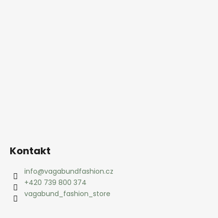
á
p
a
t
í
Kontakt
info
@
vagabundfashion.cz
+420 739 800 374
vagabund_fashion_store