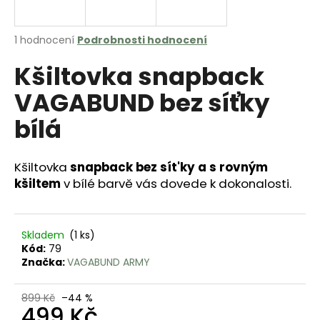
a
j
Průměrné
1 hodnocení
Podrobnosti hodnocení
í
hodnocení
Kšiltovka snapback
produktu
t
je
?
VAGABUND bez síťky
3,0
z
bílá
5
hvězdiček.
Kšiltovka
snapback bez sít'ky a
s rovným
HLEDAT
kšiltem
v bílé barvě vás dovede k dokonalosti.
D
Skladem
(1 ks)
o
Kód:
79
p
Značka:
VAGABUND ARMY
o
r
899 Kč
–44 %
u
499 Kč