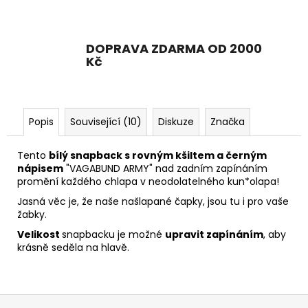
DOPRAVA ZDARMA OD 2000
Kč
Popis
Související (10)
Diskuze
Značka
Tento
bílý snapback s rovným kšiltem a černým
nápisem
"VAGABUND ARMY" nad zadním zapínáním
promění každého chlapa v neodolatelného kun*olapa!
Jasná věc je, že naše našlapané čapky, jsou tu i pro vaše
žabky.
Velikost
snapbacku je možné
upravit zapínáním
, aby
krásně seděla na hlavě.
Z